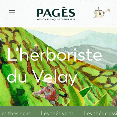
Skip to main content
(0)
L'herboriste
du Velay
Les thés noirs
Les thés verts
Les thés class