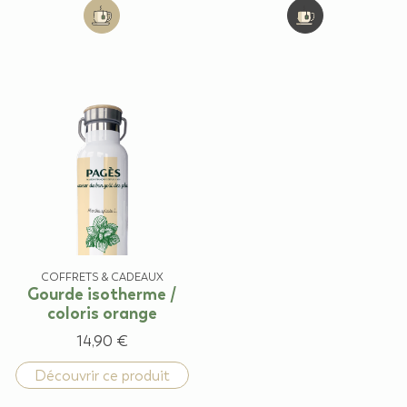
Add to cart: Lot de 2 mugs en céramique
Product unavaila
COFFRETS & CADEAUX
Gourde isotherme /
coloris orange
14,90 €
Découvrir ce produit