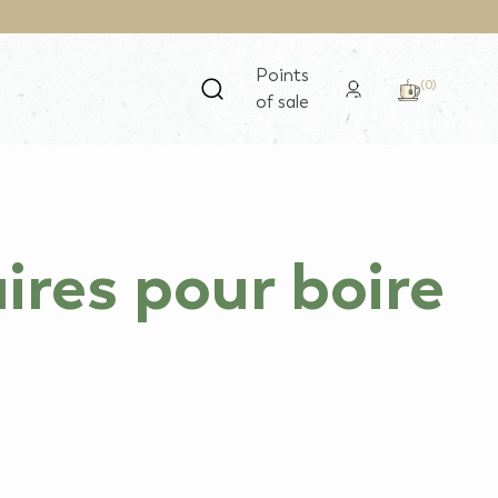
Points
(0)
of sale
ires pour boire