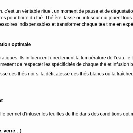
n, c’est un véritable rituel, un moment de pause et de dégustati
s pour boire du thé. Théière, tasse ou infuseur qui jouent tous un 
cessoires indispensables et transformer chaque tea time en expé
tion optimale
tiques. Ils influencent directement la température de l’eau, le t
rmettent de respecter les spécificités de chaque thé et infusion b
esse des thés noirs, la délicatesse des thés blancs ou la fraîche
nt
Elle permet d’infuser les feuilles de thé dans des conditions opti
e, verre…)