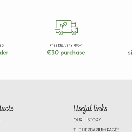
ED
FREE DELIVERY FROM
der
€30 purchase
s
ducts
Useful links
S
OUR HISTORY
THE HERBARIUM PAGÈS