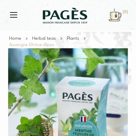
Skip to main content
(0)
Home
Herbal teas
Plants
Auvergne Rhône-Alpes