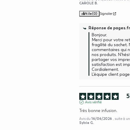
CAROLE B.
Utile
(0)
Signaler
Réponse de
pages.f
Bonjour,  

Merci pour votre ret
fragilité du sachet.
commentaires qui no
nos produits. N'hési
partager vos impress
satisfaction est imp
Cordialement.

L'équipe client page
5
Avis vérifié
Très bonne infusion.
16/06/2026
Avis du
, suite à u
Sylvie G.