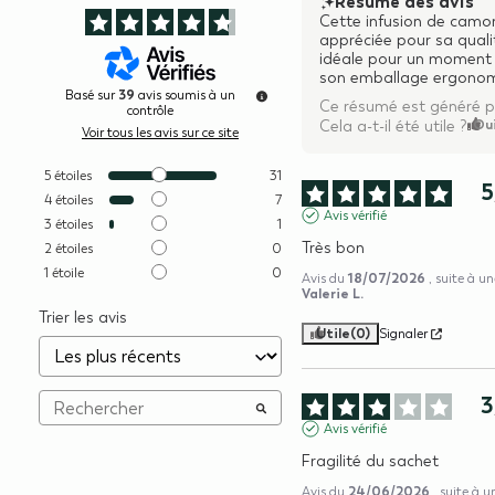
Résumé des avis
Cette infusion de camom
appréciée pour sa quali
idéale pour un moment d
son emballage ergonomiq
39
Basé sur
avis soumis à un
Ce résumé est généré p
contrôle
Ou
Cela a-t-il été utile ?
Voir tous les avis sur ce site
5
étoiles
31
5
4
étoiles
7
Avis vérifié
3
étoiles
1
Très bon
2
étoiles
0
1
étoile
0
18/07/2026
Avis du
, suite à u
Valerie L.
Trier les avis
Utile
(0)
Signaler
3
Avis vérifié
Fragilité du sachet
24/06/2026
Avis du
, suite à 