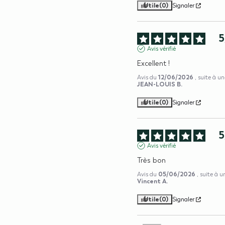
Utile
(0)
Signaler
5
Avis vérifié
Excellent !
12/06/2026
Avis du
, suite à u
JEAN-LOUIS B.
Utile
(0)
Signaler
5
Avis vérifié
Très bon
05/06/2026
Avis du
, suite à 
Vincent A.
Utile
(0)
Signaler