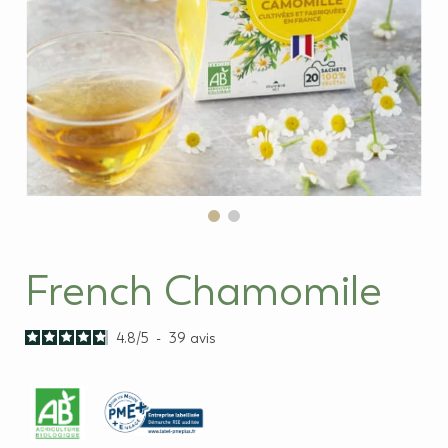
French Chamomile
4.8
/
5
-
39
avis