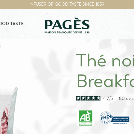
INFUSER OF GOOD TASTE SINCE 1859
GOOD TASTE
t
Thé noi
Breakf
4.7
/
5
-
80
avis