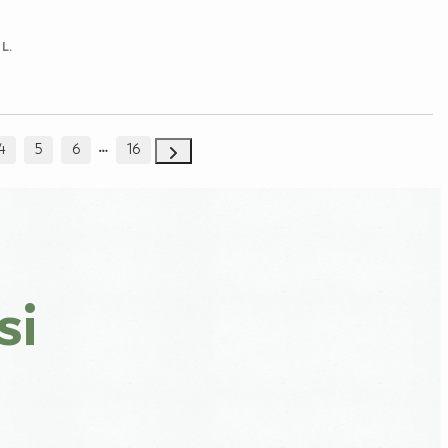
 L.
4
5
6
16
si