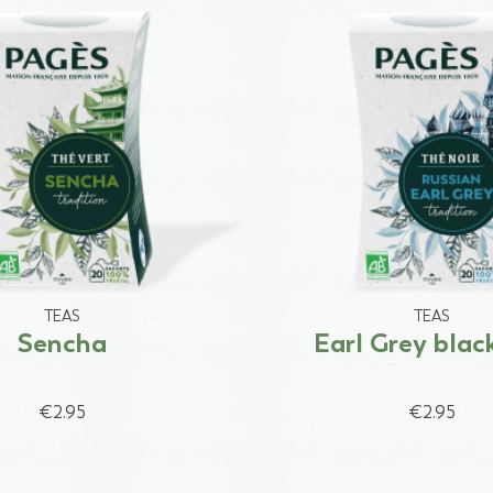
TEAS
TEAS
Sencha
Earl Grey blac
€2.95
€2.95