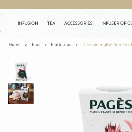
Skip to main content
INFUSION
TEA
ACCESSORIES
INFUSER OF 
Home
Teas
Black teas
Thé noir English Breakfas