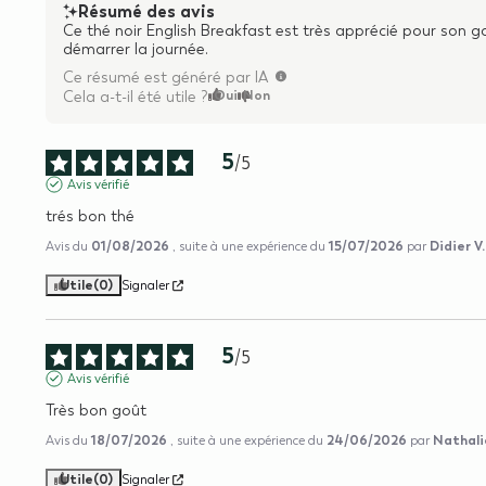
Résumé des avis
Ce thé noir English Breakfast est très apprécié pour son g
démarrer la journée.
Ce résumé est généré par IA
Oui
Non
Cela a-t-il été utile ?
5
/
5
Avis vérifié
trés bon thé
01/08/2026
15/07/2026
Didier V.
Avis du
, suite à une expérience du
par
Utile
(0)
Signaler
5
/
5
Avis vérifié
Très bon goût
18/07/2026
24/06/2026
Nathali
Avis du
, suite à une expérience du
par
Utile
(0)
Signaler