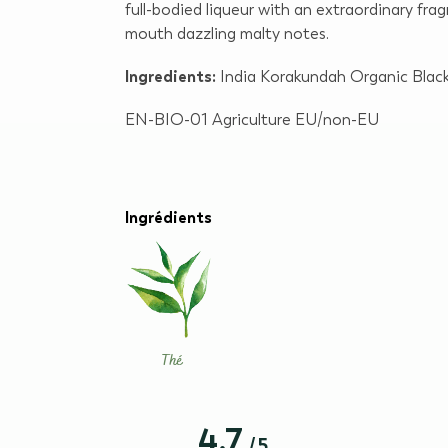
full-bodied liqueur with an extraordinary frag
mouth dazzling malty notes.
Ingredients:
India Korakundah Organic Black
EN-BIO-01 Agriculture EU/non-EU
Ingrédients
Thé
4.7
/
5