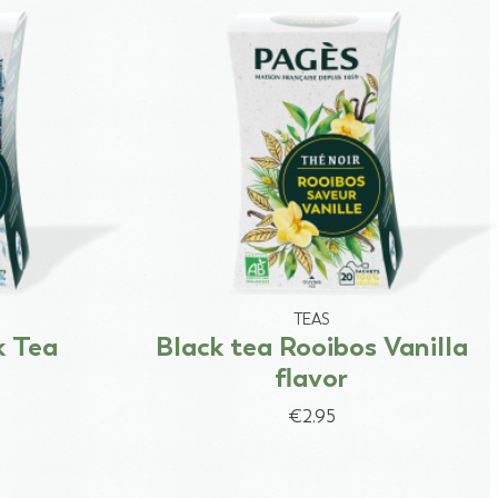
TEAS
k Tea
Black tea Rooibos Vanilla
flavor
€2.95