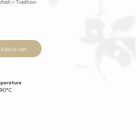
kfast – Tradition
Add to cart
perature
90°C