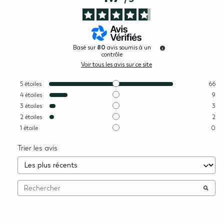
80
Basé sur
avis soumis à un
contrôle
Voir tous les avis sur ce site
5
étoiles
66
4
étoiles
9
3
étoiles
3
2
étoiles
2
1
étoile
0
Trier les avis