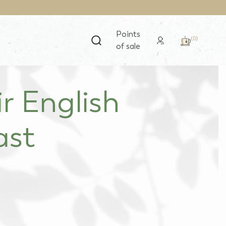
Points
(0)
of sale
r English
ast