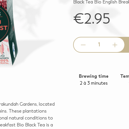
Black Tea Bio English Brea
€2.95
Quantity
Brewing time
Tem
2 à 3 minutes
orakundah Gardens, located
ains. These plantations
onal natural conditions to
eakfast Bio Black Tea is a