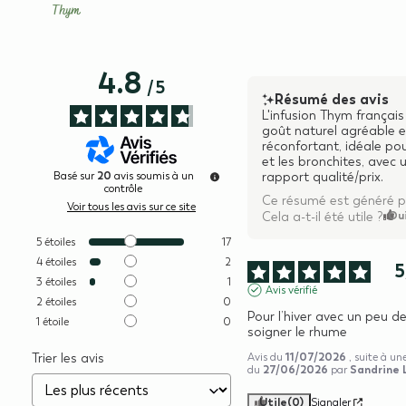
Thym
4.8
/
5
Résumé des avis
L'infusion Thym français
goût naturel agréable e
réconfortant, idéale pour
et les bronchites, avec 
20
Basé sur
avis soumis à un
rapport qualité/prix.
contrôle
Ce résumé est généré p
Voir tous les avis sur ce site
Ou
Cela a-t-il été utile ?
5
étoiles
17
4
étoiles
2
5
3
étoiles
1
Avis vérifié
2
étoiles
0
Pour l’hiver avec un peu de
1
étoile
0
soigner le rhume
11/07/2026
Trier les avis
Avis du
, suite à un
27/06/2026
Sandrine 
du
par
Utile
(0)
Signaler