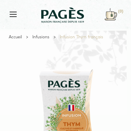
Skip to main content
(0)
Accueil
Infusions
Infusion Thym français