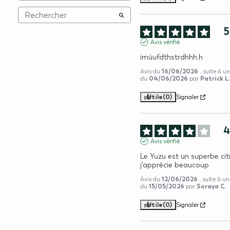
5
Avis vérifié
imùufdthstrdhhh,h
16/06/2026
Avis du
, suite à u
04/06/2026
Patrick L
du
par
Utile
(0)
Signaler
Avis vérifié
Le Yuzu est un superbe cit
j'apprécie beaucoup
12/06/2026
Avis du
, suite à u
15/05/2026
Soraya C.
du
par
Utile
(0)
Signaler