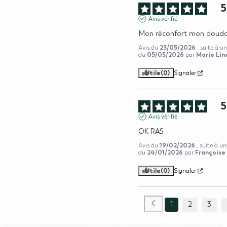
5
Avis vérifié
Mon réconfort mon doud
23/05/2026
Avis du
, suite à u
05/05/2026
Marie Line
du
par
Utile
(0)
Signaler
5
Avis vérifié
OK RAS
19/02/2026
Avis du
, suite à u
24/01/2026
Françoise
du
par
Utile
(0)
Signaler
1
2
3