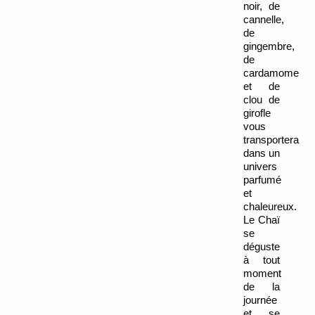
noir, de 
cannelle, 
de 
gingembre, 
de 
cardamome 
et de 
clou de 
girofle 
vous 
transportera 
dans un 
univers 
parfumé 
et 
chaleureux. 
Le Chaï 
se 
déguste 
à tout 
moment 
de la 
journée 
et se 