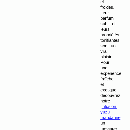
et 
froides. 
Leur 
parfum 
subtil et 
leurs 
propriétés 
tonifiantes 
sont un 
vrai 
plaisir. 
Pour 
une 
expérience 
fraîche 
et 
exotique, 
découvrez 
notre
infusion 
yuzu 
mandarine
, 
un 
mélange 