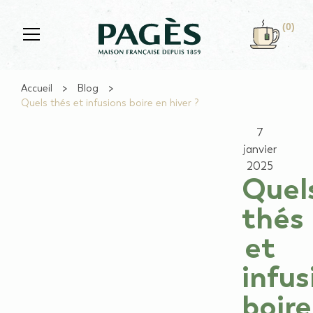
Skip to main content
(0)
Accueil
Blog
Quels thés et infusions boire en hiver ?
7
janvier
2025
Quel
thés
et
infus
boire