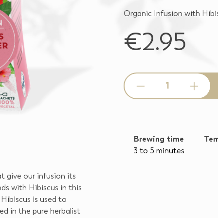
Organic Infusion with Hibi
€2.95
Quantity
Brewing time
Tem
3 to 5 minutes
t give our infusion its
nds with Hibiscus in this
 Hibiscus is used to
d in the pure herbalist