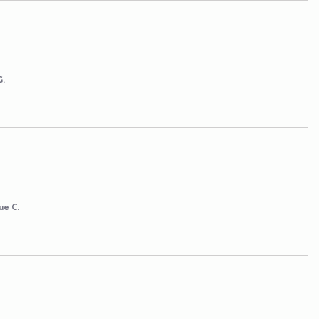
G.
ue C.