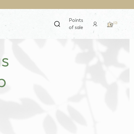
Points
(0)
of sale
us
p