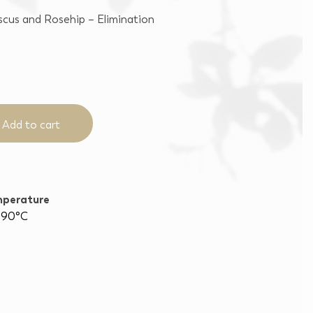
scus and Rosehip – Elimination
Add to cart
perature
90°C