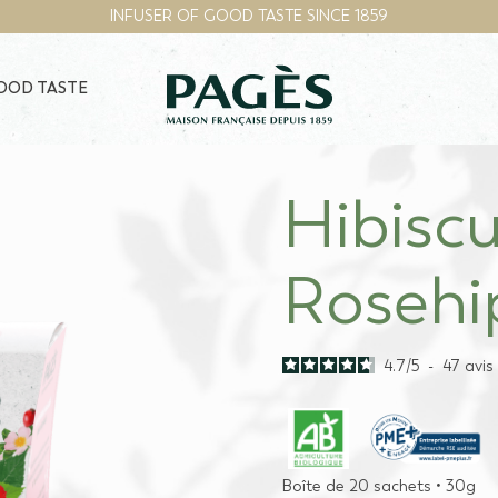
INFUSER OF GOOD TASTE SINCE 1859
GOOD TASTE
Hibisc
Rosehi
4.7
/
5
-
47
avis
Boîte de 20 sachets • 30g