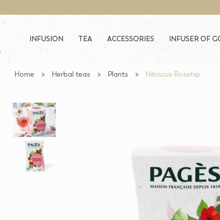
Skip to main content
INFUSION
TEA
ACCESSORIES
INFUSER OF 
Home
Herbal teas
Plants
Hibiscus Rosehip