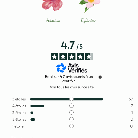
Hibiscus
Eglantier
4.7
/
5
47
Basé sur
avis soumis à un
contrôle
Voir tous les avis sur ce site
5
étoiles
37
4
étoiles
7
3
étoiles
1
2
étoiles
2
1
étoile
0