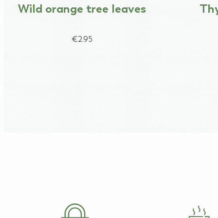
Wild orange tree leaves
Th
€2.95