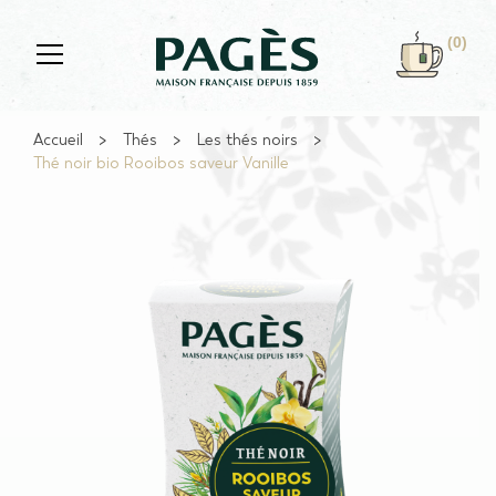
Skip to main content
(0)
Accueil
Thés
Les thés noirs
Thé noir bio Rooibos saveur Vanille