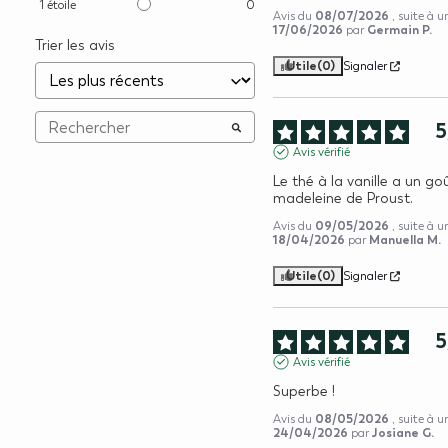
1
étoile
0
08/07/2026
Avis du
, suite à 
17/06/2026
Germain P.
par
Trier les avis
Utile
(0)
Signaler
5
Avis vérifié
Le thé à la vanille a un goû
madeleine de Proust.
09/05/2026
Avis du
, suite à 
18/04/2026
Manuella M.
par
Utile
(0)
Signaler
5
Avis vérifié
Superbe !
08/05/2026
Avis du
, suite à 
24/04/2026
Josiane G.
par