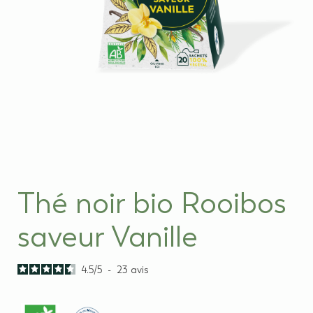
Thé noir bio Rooibos
saveur Vanille
4.5
/
5
-
23
avis