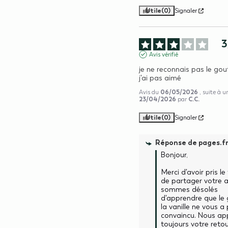
Utile
(0)
Signaler
3
Avis vérifié
je ne reconnais pas le gout 
j'ai pas aimé
06/05/2026
Avis du
, suite à 
23/04/2026
C.C.
par
Utile
(0)
Signaler
Réponse de
pages.f
Bonjour, 

Merci d'avoir pris le
de partager votre a
sommes désolés 
d'apprendre que le 
la vanille ne vous a 
convaincu. Nous app
toujours votre retou