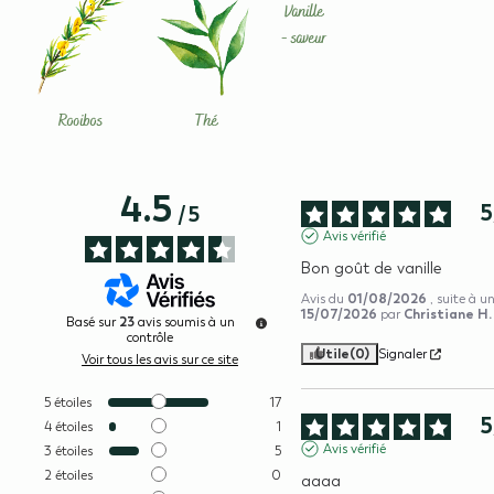
Vanille
- saveur
Rooibos
Thé
4.5
5
/
5
Avis vérifié
Bon goût de vanille
01/08/2026
Avis du
, suite à u
15/07/2026
Christiane H.
par
23
Basé sur
avis soumis à un
contrôle
Utile
(0)
Signaler
Voir tous les avis sur ce site
5
étoiles
17
5
4
étoiles
1
Avis vérifié
3
étoiles
5
2
étoiles
0
aaaa