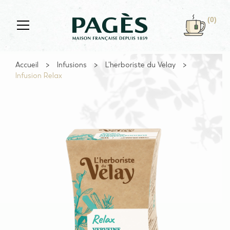
Skip to main content
(0)
Accueil
Infusions
L'herboriste du Velay
Infusion Relax