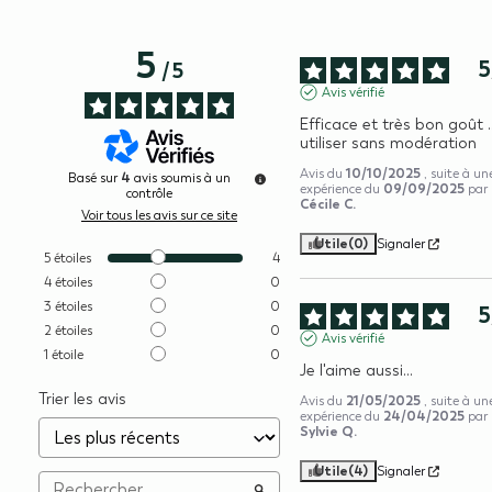
5
5
/
5
Avis vérifié
Efficace et très bon goût ..
utiliser sans modération
10/10/2025
Avis du
, suite à un
4
Basé sur
avis soumis à un
09/09/2025
expérience du
par
contrôle
Cécile C.
Voir tous les avis sur ce site
Utile
(0)
Signaler
5
étoiles
4
4
étoiles
0
3
étoiles
0
5
2
étoiles
0
Avis vérifié
1
étoile
0
Je l'aime aussi...
Trier les avis
21/05/2025
Avis du
, suite à un
24/04/2025
expérience du
par
Sylvie Q.
Utile
(4)
Signaler